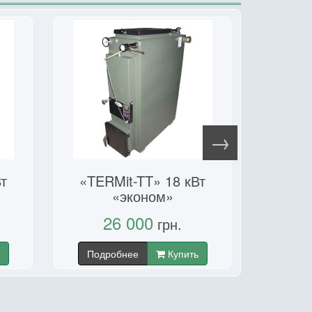
т
«TERMit-TT» 18 кВт
«TER
«эконом»
«
26 000
2
грн.
Подробнее
Купить
Подр