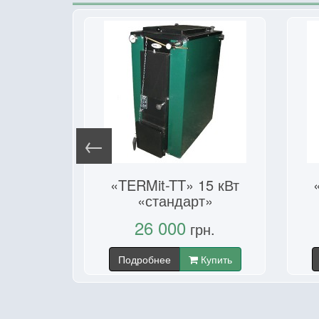
12 кВт
«TERMit-TT» 15 кВт
»
«стандарт»
26 000
н.
грн.
Купить
Подробнее
Купить