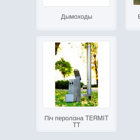
Дымоходы
Піч перолізна TERMIT
TT