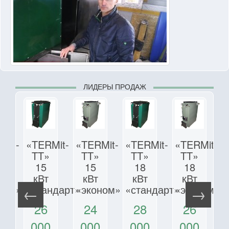
ЛИДЕРЫ ПРОДАЖ
Mit-
«TERMit-
«TERMit-
«TERMit-
«TERMit-
TT»
TT»
TT»
TT»
15
15
18
18
кВт
кВт
кВт
кВт
ном»
«стандарт»
«эконом»
«стандарт»
«эконом»
26
24
28
26
0
000
000
000
000